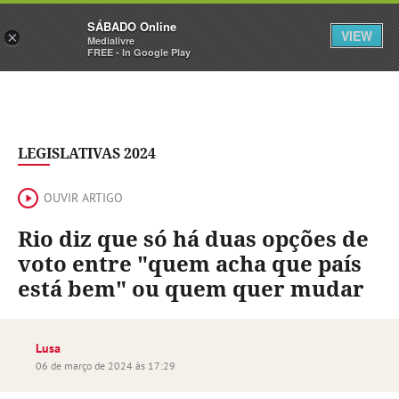
Sábado
SÁBADO Online
Assine
Iniciar Sessão
VIEW
×
Medialivre
FREE - In Google Play
LEGISLATIVAS 2024
OUVIR ARTIGO
Rio diz que só há duas opções de
voto entre "quem acha que país
está bem" ou quem quer mudar
Lusa
06 de março de 2024 às 17:29