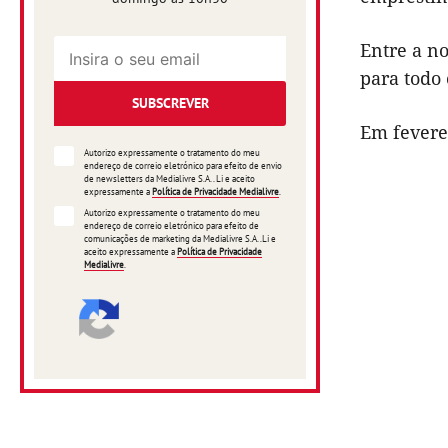
Entre a n
para todo
SUBSCREVER
Em fevere
Autorizo expressamente o tratamento do meu
endereço de correio eletrónico para efeito de envio
de newsletters da Medialivre S.A.. Li e aceito
expressamente a
Política de Privacidade Medialivre
.
Autorizo expressamente o tratamento do meu
endereço de correio eletrónico para efeito de
comunicações de marketing da Medialivre S.A..Li e
aceito expressamente a
Política de Privacidade
Medialivre
.