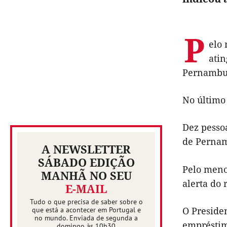
P
elo
atin
Pernambu
No último 
Dez pessoa
de Perna
A NEWSLETTER
SÁBADO EDIÇÃO
Pelo meno
MANHÃ NO SEU
alerta do 
E-MAIL
Tudo o que precisa de saber sobre o
O Presiden
que está a acontecer em Portugal e
no mundo. Enviada de segunda a
empréstimo
domingo às 10h30