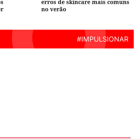
os
erros de skincare mais comuns
er
no verão