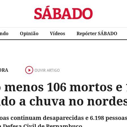
Sábado
ndo
Opinião
Vídeos
Repórter SÁBADO
ORA
OUVIR ARTIGO
o menos 106 mortos e 
do a chuva no nordes
oas continuam desaparecidas e 6.198 pessoas
a Defesa Civil de Pernambuco.