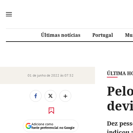
Últimas notícias
Portugal
Mu
ÚLTIMA H
01 de junho de 2022 às 07:52
Pel
+
devi
Dez pess
Adicione como
fonte preferencial no Google
indicou 