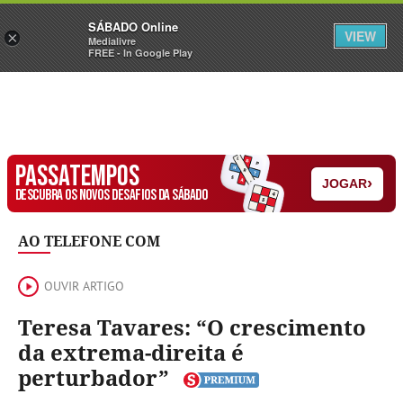
Sábado
SÁBADO Online
Assine
Iniciar Sessão
VIEW
×
Medialivre
FREE - In Google Play
PASSATEMPOS
›
JOGAR
DESCUBRA OS NOVOS DESAFIOS DA SÁBADO
AO TELEFONE COM
OUVIR ARTIGO
Teresa Tavares: “O crescimento
da extrema-direita é
perturbador”