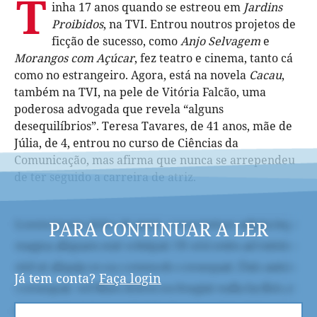
T
inha 17 anos quando se estreou em
Jardins
Proibidos
, na TVI. Entrou noutros projetos de
ficção de sucesso, como
Anjo Selvagem
e
Morangos com Açúcar
, fez teatro e cinema, tanto cá
como no estrangeiro. Agora, está na novela
Cacau
,
também na TVI, na pele de Vitória Falcão, uma
poderosa advogada que revela “alguns
desequilíbrios”. Teresa Tavares, de 41 anos, mãe de
Júlia, de 4, entrou no curso de Ciências da
Comunicação, mas afirma que nunca se arrependeu
de ter seguido a carreira de atriz.
PARA CONTINUAR A LER
Já tem conta?
Faça login