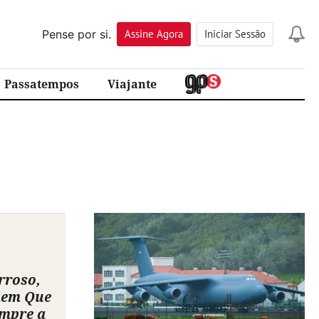
Pense por si.
Assine
Agora
Iniciar Sessão
Passatempos
Viajante
rroso,
mem Que
empre a