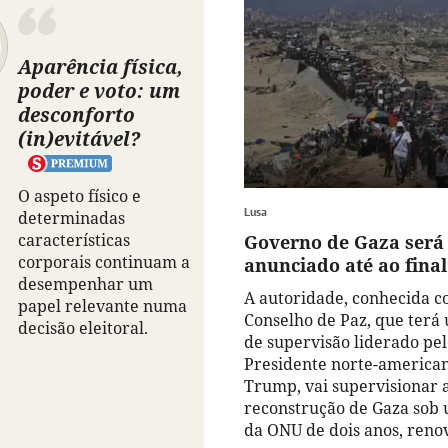
Aparência física,
poder e voto: um
desconforto
(in)evitável?
O aspeto físico e
Lusa
determinadas
características
Governo de Gaza será
corporais continuam a
anunciado até ao fina
desempenhar um
A autoridade, conhecida 
papel relevante numa
Conselho de Paz, que terá
decisão eleitoral.
de supervisão liderado pe
Presidente norte-america
Trump, vai supervisionar 
reconstrução de Gaza sob
da ONU de dois anos, reno