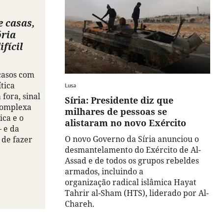
e casas,
ória
ifícil
casos com
ítica
Lusa
 fora, sinal
Síria: Presidente diz que
complexa
milhares de pessoas se
ica e o
alistaram no novo Exército
– e da
O novo Governo da Síria anunciou o
 de fazer
desmantelamento do Exército de Al-
Assad e de todos os grupos rebeldes
armados, incluindo a
organização radical islâmica Hayat
Tahrir al-Sham (HTS), liderado por Al-
Chareh.