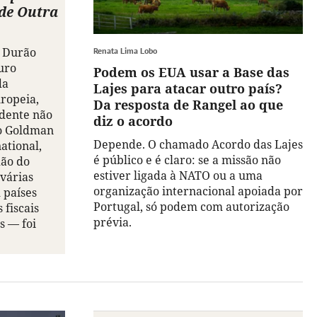
de Outra
 Durão
Renata Lima Lobo
uro
Podem os EUA usar a Base das
da
Lajes para atacar outro país?
ropeia,
Da resposta de Rangel ao que
idente não
diz o acordo
o Goldman
Depende. O chamado Acordo das Lajes
ational,
é público e é claro: se a missão não
dão do
estiver ligada à NATO ou a uma
várias
organização internacional apoiada por
 países
Portugal, só podem com autorização
 fiscais
prévia.
s — foi