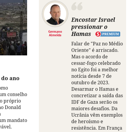
Encostar Israel
pressionar o
Germano
Hamas
Almeida
Falar de "Paz no Médio
Oriente" é arriscado.
Mas o acordo de
cessar-fogo celebrado
no Egito foi a melhor
notícia desde 7 de
l do ano
outubro de 2023.
como
Desarmar o Hamas e
 um conselho
concretizar a saída das
lo próprio
IDF de Gaza serão os
no Donald
maiores desafios. Da
a
Ucrânia vêm exemplos
 um mandato
de heroísmo e
vável.
resistência. Em França