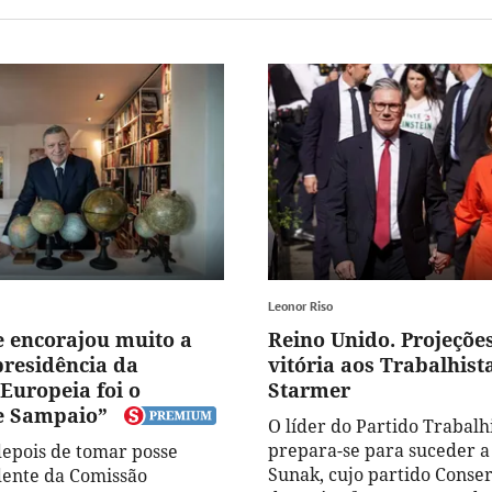
Leonor Riso
 encorajou muito a
Reino Unido. Projeçõe
presidência da
vitória aos Trabalhist
Europeia foi o
Starmer
e Sampaio”
O líder do Partido Trabalh
prepara-se para suceder a
depois de tomar posse
Sunak, cujo partido Conse
dente da Comissão