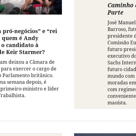
Caminho 
Parte
José Manuel
Barroso, fut
a pró-negócios” e “rei
presidente 
: quem é Andy
Comissão Eu
o candidato à
futuro pres
de Keir Starmer?
executivo d
am deixou a Câmara de
Sachs Intern
para exercer o cargo de
futuro cida
 Parlamento britânico.
mundo com 
ma semana depois, é
moradas em
 primeiro-ministro e líder
com regimes
Trabalhista.
conveniente
maoísta.