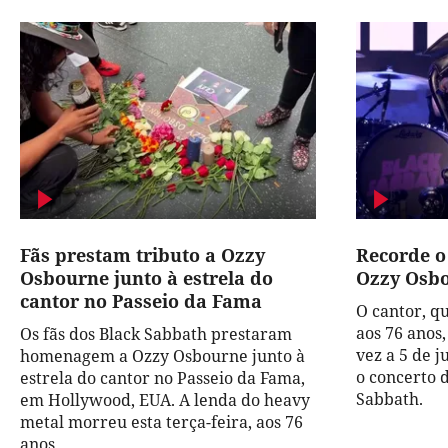
Fãs prestam tributo a Ozzy
Recorde o
Osbourne junto à estrela do
Ozzy Osb
cantor no Passeio da Fama
O cantor, qu
aos 76 anos,
Os fãs dos Black Sabbath prestaram
vez a 5 de j
homenagem a Ozzy Osbourne junto à
o concerto 
estrela do cantor no Passeio da Fama,
Sabbath.
em Hollywood, EUA. A lenda do heavy
metal morreu esta terça-feira, aos 76
anos.