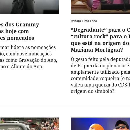
Renata Lima Lobo
es dos Grammy
“Degradante” para o 
s hoje com
“cultura rock” para o 
ses nomeados
que está na origem do
mar lidera as nomeações
Mariana Mortágua?
ção, com nove indicações
O gesto feito pela deputad
as como Gravação do Ano,
de Esquerda no plenário é
no e Álbum do Ano.
amplamente utilizado pel
comunidade roqueira (e nã
valeu uma queixa do CDS-P
origem do símbolo?