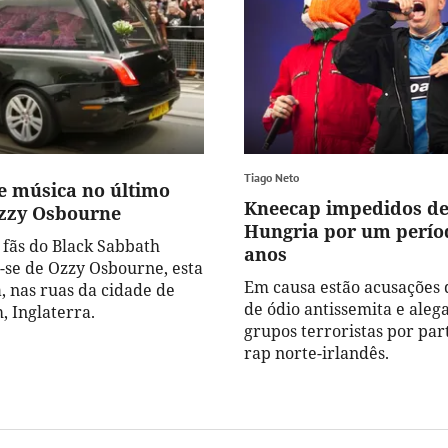
Tiago Neto
e música no último
Kneecap impedidos de
zzy Osbourne
Hungria por um períod
 fãs do Black Sabbath
anos
se de Ozzy Osbourne, esta
Em causa estão acusações 
, nas ruas da cidade de
de ódio antissemita e aleg
 Inglaterra.
grupos terroristas por part
rap norte-irlandês.