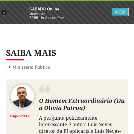
Sábado
SÁBADO Online
Assine
Iniciar Sessão
VIEW
×
Medialivre
FREE - In Google Play
SAIBA MAIS
Ministerio Publico
O Homem Extraordinário (Ou
a Olívia Patroa)
Tiago Freitas
A pergunta politicamente
interessante é outra: Luís Neves-
diretor da PJ aplicaria a Luís Neves-