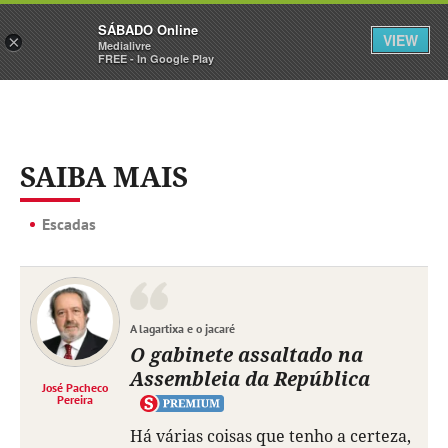
Sábado
SÁBADO Online
Assine
Iniciar Sessão
VIEW
×
Medialivre
FREE - In Google Play
SAIBA MAIS
Escadas
A lagartixa e o jacaré
O gabinete assaltado na
Assembleia da República
José Pacheco
Pereira
Há várias coisas que tenho a certeza,