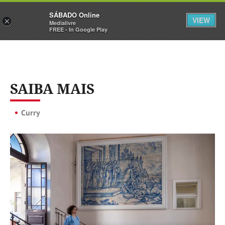
Sábado
SÁBADO Online
Assine
Iniciar Sessão
VIEW
×
Medialivre
FREE - In Google Play
SAIBA MAIS
Curry