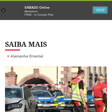
Sábado
SÁBADO Online
Assine
Iniciar Sessão
VIEW
×
Medialivre
FREE - In Google Play
SAIBA MAIS
Alemanha Oriental