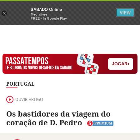
Sábado
SÁBADO Online
Assine
Iniciar Sessão
VIEW
×
Medialivre
FREE - In Google Play
PASSATEMPOS
›
JOGAR
DESCUBRA OS NOVOS DESAFIOS DA SÁBADO
PORTUGAL
OUVIR ARTIGO
Os bastidores da viagem do
coração de D. Pedro