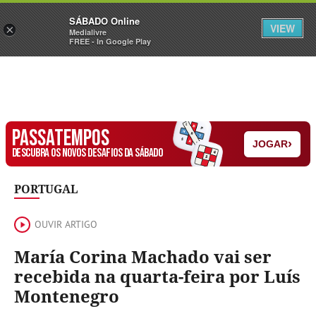
Sábado
SÁBADO Online
Assine
Iniciar Sessão
VIEW
×
Medialivre
FREE - In Google Play
PASSATEMPOS
›
JOGAR
DESCUBRA OS NOVOS DESAFIOS DA SÁBADO
PORTUGAL
OUVIR ARTIGO
María Corina Machado vai ser
recebida na quarta-feira por Luís
Montenegro