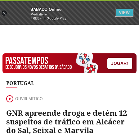
Sábado
SÁBADO Online
Assine
Iniciar Sessão
VIEW
×
Medialivre
FREE - In Google Play
PASSATEMPOS
›
JOGAR
DESCUBRA OS NOVOS DESAFIOS DA SÁBADO
PORTUGAL
OUVIR ARTIGO
GNR apreende droga e detém 12
suspeitos de tráfico em Alcácer
do Sal, Seixal e Marvila