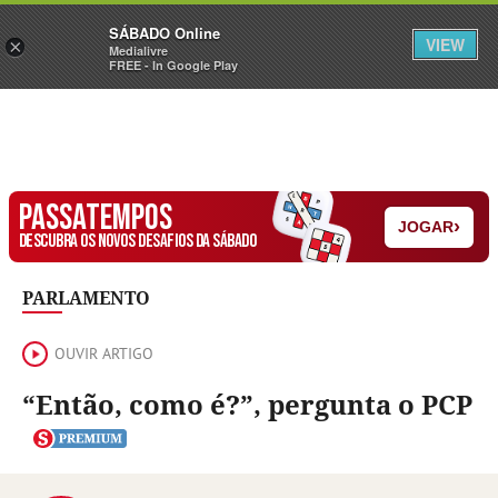
Sábado
SÁBADO Online
Assine
Iniciar Sessão
VIEW
×
Medialivre
FREE - In Google Play
PASSATEMPOS
›
JOGAR
DESCUBRA OS NOVOS DESAFIOS DA SÁBADO
PARLAMENTO
OUVIR ARTIGO
“Então, como é?”, pergunta o PCP