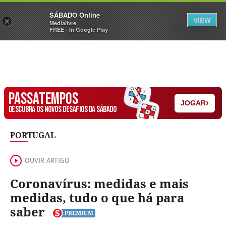
Sábado
SÁBADO Online
Assine
Iniciar Sessão
VIEW
×
Medialivre
FREE - In Google Play
PASSATEMPOS
›
JOGAR
DESCUBRA OS NOVOS DESAFIOS DA SÁBADO
PORTUGAL
OUVIR ARTIGO
Coronavírus: medidas e mais
medidas, tudo o que há para
saber