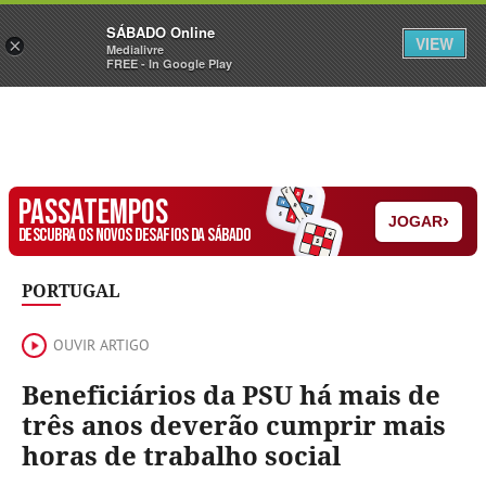
Sábado
SÁBADO Online
Assine
Iniciar Sessão
VIEW
×
Medialivre
FREE - In Google Play
PASSATEMPOS
›
JOGAR
DESCUBRA OS NOVOS DESAFIOS DA SÁBADO
PORTUGAL
OUVIR ARTIGO
Beneficiários da PSU há mais de
três anos deverão cumprir mais
horas de trabalho social