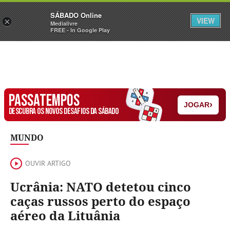
Sábado
SÁBADO Online
Assine
Iniciar Sessão
VIEW
×
Medialivre
FREE - In Google Play
PASSATEMPOS
›
JOGAR
DESCUBRA OS NOVOS DESAFIOS DA SÁBADO
MUNDO
OUVIR ARTIGO
Ucrânia: NATO detetou cinco
caças russos perto do espaço
aéreo da Lituânia