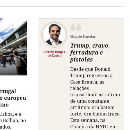
Visto de Bruxelas
Trump, cravo,
ferradura e
Ricardo Borges
de Castro
pistolas
Desde que Donald
Trump regressou à
Casa Branca, as
relações
rtugal
transatlânticas sofrem
o europeu
de uma constante
bano
arritmia: ora batem
forte; ora batem fraco.
isboa, e a
Esta semana, na
o Bolhão, no
Cimeira da NATO em
ados.