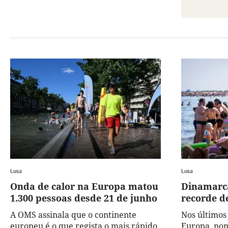
Lusa
Lusa
Onda de calor na Europa matou
Dinamarca
1.300 pessoas desde 21 de junho
recorde d
A OMS assinala que o continente
Nos últimos 
europeu é o que regista o mais rápido
Europa, no