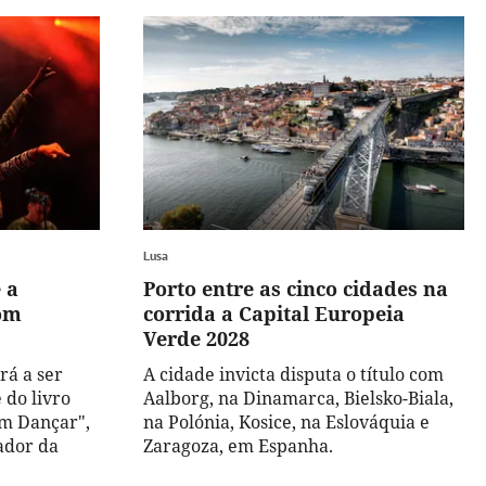
Lusa
 a
Porto entre as cinco cidades na
Som
corrida a Capital Europeia
Verde 2028
á a ser
A cidade invicta disputa o título com
 do livro
Aalborg, na Dinamarca, Bielsko-Biala,
m Dançar",
na Polónia, Kosice, na Eslováquia e
ador da
Zaragoza, em Espanha.