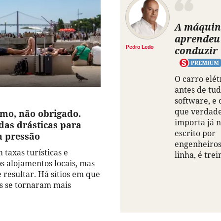
A máquin
aprendeu
Pedro Ledo
conduzir
O carro elét
antes de tu
software, e 
que verdad
smo, não obrigado.
importa já n
das drásticas para
escrito por
a pressão
engenheiros
 taxas turísticas e
linha, é trei
os alojamentos locais, mas
 resultar. Há sítios em que
as se tornaram mais