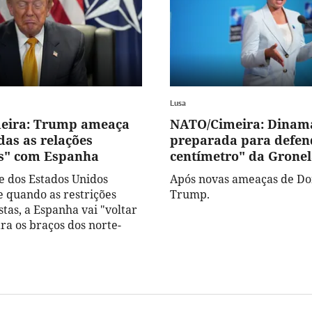
Lusa
eira: Trump ameaça
NATO/Cimeira: Dinam
das as relações
preparada para defen
s" com Espanha
centímetro" da Grone
e dos Estados Unidos
Após novas ameaças de Do
e quando as restrições
Trump.
tas, a Espanha vai "voltar
ra os braços dos norte-
.