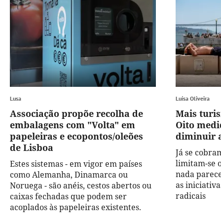
Lusa
Luísa Oliveira
Associação propõe recolha de
Mais turi
embalagens com "Volta" em
Oito medi
papeleiras e ecopontos/oleões
diminuir 
de Lisboa
Já se cobram
limitam-se 
Estes sistemas - em vigor em países
nada parece
como Alemanha, Dinamarca ou
as iniciativ
Noruega - são anéis, cestos abertos ou
radicais
caixas fechadas que podem ser
acoplados às papeleiras existentes.