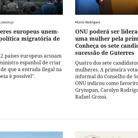
 Lourenço
Marta Rodrigues
deres europeus unem-
ONU poderá ser lider
política migratória de
uma mulher pela prim
Conheça os sete candi
sucessão de Guterres
22 países europeus acusam
ministro espanhol de criar
Quatro dos sete candidatos
 de que a entrada ilegal na
mulheres. A primeira vota
ia é possível".
informal do Conselho de 
ONU indicou como favorit
Grynspan, Carolyn Rodrigu
Rafael Grossi.