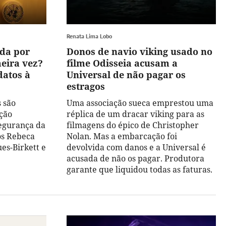
Renata Lima Lobo
ada por
Donos de navio viking usado no
eira vez?
filme Odisseia acusam a
datos à
Universal de não pagar os
estragos
 são
Uma associação sueca emprestou uma
ção
réplica de um dracar viking para as
Segurança da
filmagens do épico de Christopher
os Rebeca
Nolan. Mas a embarcação foi
es-Birkett e
devolvida com danos e a Universal é
acusada de não os pagar. Produtora
garante que liquidou todas as faturas.