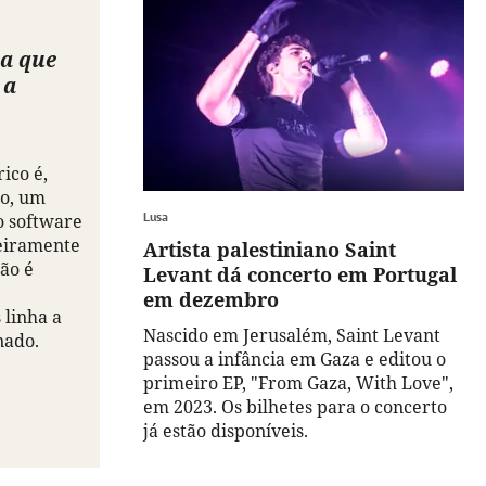
a que
 a
rico é,
do, um
Lusa
o software
eiramente
Artista palestiniano Saint
ão é
Levant dá concerto em Portugal
em dezembro
 linha a
Nascido em Jerusalém, Saint Levant
nado.
passou a infância em Gaza e editou o
primeiro EP, "From Gaza, With Love",
em 2023. Os bilhetes para o concerto
já estão disponíveis.