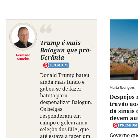
Trump é mais
Balogun que pró-
Germano
Ucrânia
Almeida
Donald Trump bateu
ainda mais fundo e
Marta Rodrigues
gabou-se de fazer
batota para
Despejos m
despenalizar Balogun.
travão ao
Os belgas
dá sinais
responderam em
devem au
campo e golearam a
seleção dos EUA, que
Governo qu
até estava a fazer um