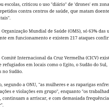
ou escolas, criticou o uso "diário" de 'drones' em zo
epetidos contra centros de saúde, que matam doentes
tais".
 Organização Mundial de Saúde (OMS), só 63% das u
nte em funcionamento e existem 217 ataques confirm
 Comité Internacional da Cruz Vermelha (CICV) exist
 refugiados em locais como o Egito, o Sudão do Sul,
s no Sudão.
o, segundo a ONU, "as mulheres e as raparigas enfr
lações e violações em grupo", enquanto "os trabalha
 continuam a arriscar, e com demasiada frequência, 
".