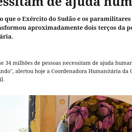
essitam de ajuda hum
to que o Exército do Sudão e os paramilitare
nsformou aproximadamente dois terços da po
ária.
se 34 milhões de pessoas necessitam de ajuda human
ndo", alertou hoje a Coordenadora Humanitária da ON
l.