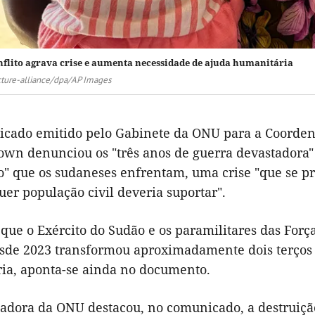
nflito agrava crise e aumenta necessidade de ajuda humanitária
cture-alliance/dpa/AP Images
cado emitido pelo Gabinete da ONU para a Coorden
own denunciou os "três anos de guerra devastadora"
o" que os sudaneses enfrentam, uma crise "que se p
er população civil deveria suportar".
 que o Exército do Sudão e os paramilitares das Forç
sde 2023 transformou aproximadamente dois terços 
ia, aponta-se ainda no documento.
adora da ONU destacou, no comunicado, a destruição 