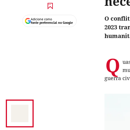
nec
O confli
Adicione como
fonte preferencial no Google
2023 tra
humanit
Q
ua
mu
guerra civi