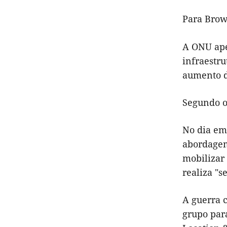
Para Brown
A ONU apel
infraestru
aumento d
Segundo o
No dia em 
abordagem 
mobilizar 
realiza "s
A guerra c
grupo par