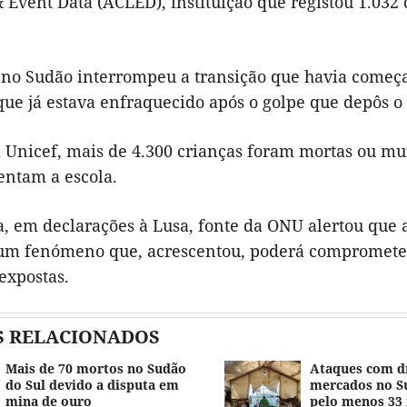
 Event Data (ACLED), instituição que registou 1.032
o no Sudão interrompeu a transição que havia começ
que já estava enfraquecido após o golpe que depôs 
 Unicef, mais de 4.300 crianças foram mortas ou mut
entam a escola.
a, em declarações à Lusa, fonte da ONU alertou que a
 um fenómeno que, acrescentou, poderá comprometer 
expostas.
S RELACIONADOS
Mais de 70 mortos no Sudão
Ataques com d
do Sul devido a disputa em
mercados no S
mina de ouro
pelo menos 33