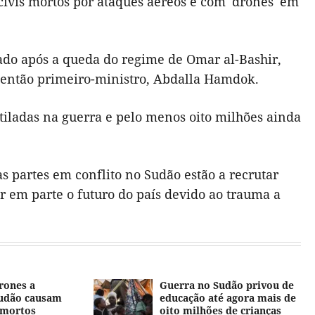
 civis mortos por ataques aéreos e com 'drones' em
ado após a queda do regime de Omar al-Bashir,
o então primeiro-ministro, Abdalla Hamdok.
iladas na guerra e pelo menos oito milhões ainda
s partes em conflito no Sudão estão a recrutar
em parte o futuro do país devido ao trauma a
rones a
Guerra no Sudão privou de
udão causam
educação até agora mais de
 mortos
oito milhões de crianças