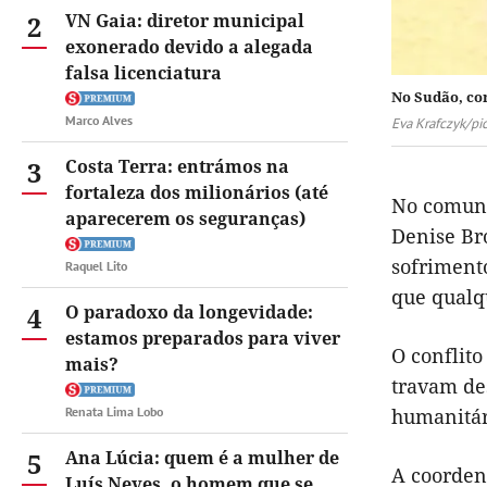
2
VN Gaia: diretor municipal
exonerado devido a alegada
falsa licenciatura
No Sudão, co
Marco Alves
Eva Krafczyk/pi
3
Costa Terra: entrámos na
fortaleza dos milionários (até
No comuni
aparecerem os seguranças)
Denise Br
sofriment
Raquel Lito
que qualqu
4
O paradoxo da longevidade:
estamos preparados para viver
O conflito
mais?
travam de
Renata Lima Lobo
humanitár
5
Ana Lúcia: quem é a mulher de
A coorden
Luís Neves, o homem que se