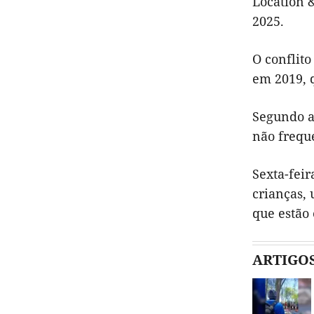
Location &
2025.
O conflit
em 2019, 
Segundo a
não frequ
Sexta-feir
crianças,
que estão 
ARTIGO