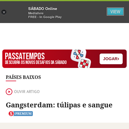
Sábado
SÁBADO Online
Assine
Iniciar Sessão
VIEW
×
Medialivre
FREE - In Google Play
PASSATEMPOS
›
JOGAR
DESCUBRA OS NOVOS DESAFIOS DA SÁBADO
PAÍSES BAIXOS
OUVIR ARTIGO
Gangsterdam: túlipas e sangue