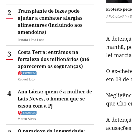
Protesto pede
2
Transplante de fezes pode
AP Photo/Ahn Y
ajudar a combater alergias
alimentares (incluindo aos
amendoins)
A detençã
Renata Lima Lobo
manhã, po
3
Costa Terra: entrámos na
lei marcia
fortaleza dos milionários (até
aparecerem os seguranças)
O ex-chefe
em 03 de 
Raquel Lito
4
Ana Lúcia: quem é a mulher de
Negligênc
Luís Neves, o homem que se
que Cho e
casou com a PJ
A detençã
Marco Alves
acusações 
O paradoxo da longevidade: