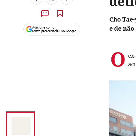
deti
Cho Tae-
e de não
Adicione como
fonte preferencial no Google
O
ex-
ac