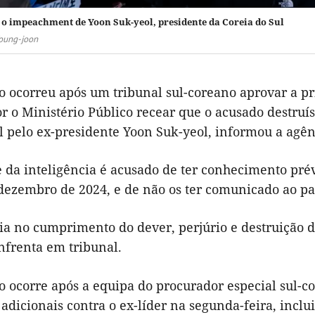
 o impeachment de Yoon Suk-yeol, presidente da Coreia do Sul
oung-joon
o ocorreu após um tribunal sul-coreano aprovar a pr
r o Ministério Público recear que o acusado destruí
l pelo ex-presidente Yoon Suk-yeol, informou a agên
 da inteligência é acusado de ter conhecimento prév
dezembro de 2024, e de não os ter comunicado ao p
ia no cumprimento do dever, perjúrio e destruição d
nfrenta em tribunal.
o ocorre após a equipa do procurador especial sul-c
adicionais contra o ex-líder na segunda-feira, incl