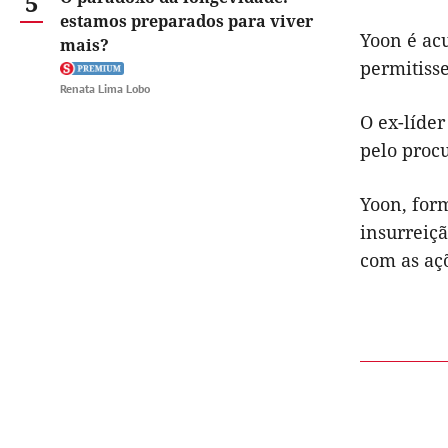
5
estamos preparados para viver
Yoon é ac
mais?
permitisse
Renata Lima Lobo
O ex-líder
pelo proc
Yoon, form
insurreiçã
com as açõ