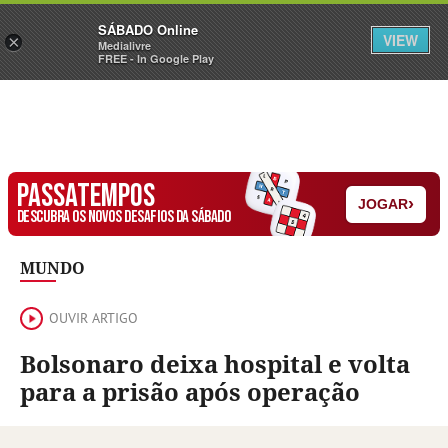
Sábado
SÁBADO Online
Assine
Iniciar Sessão
VIEW
×
Medialivre
FREE - In Google Play
PASSATEMPOS
›
JOGAR
DESCUBRA OS NOVOS DESAFIOS DA SÁBADO
MUNDO
OUVIR ARTIGO
Bolsonaro deixa hospital e volta
para a prisão após operação