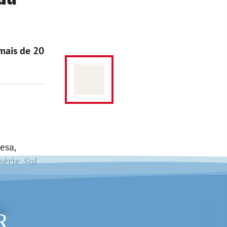
 mais de 20
esa,
 série
Sul
R