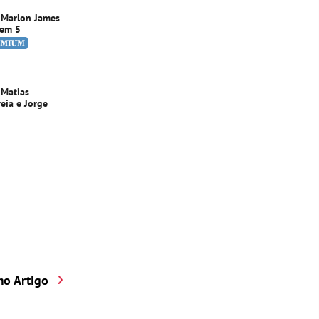
: Marlon James
 em 5
 Matias
eia e Jorge
mo Artigo