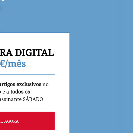
RA DIGITAL
9€/mês
artigos exclusivos
no
o e a
todos os
 assinante SÁBADO
NE AGORA