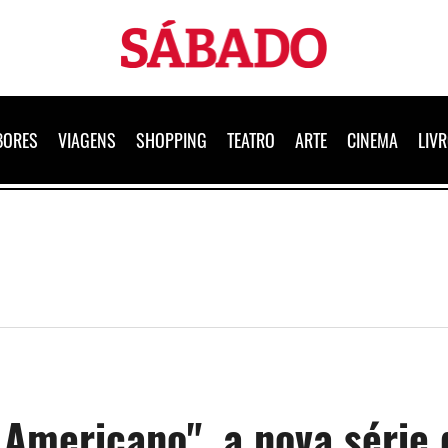
Sábado
BORES
VIAGENS
SHOPPING
TEATRO
ARTE
CINEMA
LIV
 Americano", a nova série 