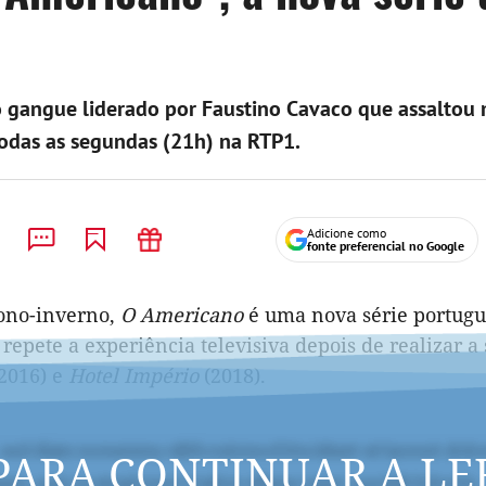
 do gangue liderado por Faustino Cavaco que assaltou
 todas as segundas (21h) na RTP1.
Adicione como
fonte preferencial no Google
tono-inverno,
O Americano
é uma nova série portugu
 repete a experiência televisiva depois de realizar a
2016) e
Hotel Império
(2018).
PARA CONTINUAR A LE