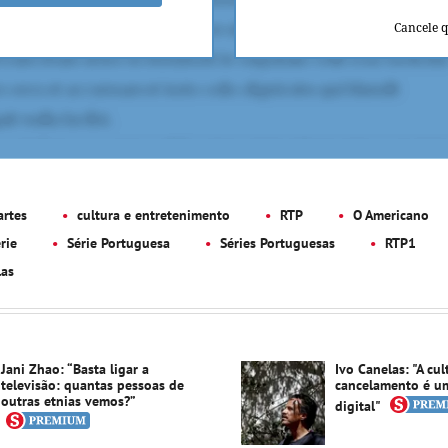
Cancele 
rtes
cultura e entretenimento
RTP
O Americano
rie
Série Portuguesa
Séries Portuguesas
RTP1
las
Jani Zhao: “Basta ligar a
Ivo Canelas: "A cul
televisão: quantas pessoas de
cancelamento é u
outras etnias vemos?”
digital"