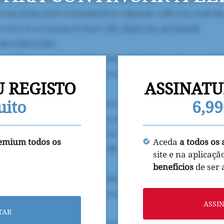
U REGISTO
ASSINATU
uito
6,9
remium todos os
Aceda
a todos os 
site e na aplicaçã
beneficios
de ser
ASSI
TAR