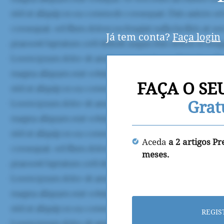
Já tem conta?
Faça login
FAÇA O SE
Grat
Aceda
a 2 artigos P
meses.
REGIS