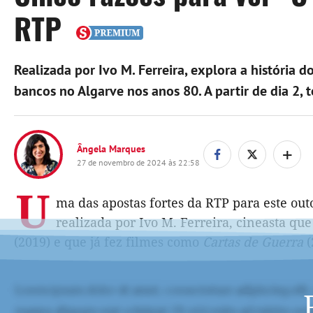
RTP
Realizada por Ivo M. Ferreira, explora a história
bancos no Algarve nos anos 80. A partir de dia 2,
+
Ângela Marques
27 de novembro de 2024 às 22:58
U
ma das apostas fortes da RTP para este ou
realizada por Ivo M. Ferreira, cineasta que
(2019) e que já fez filmes como
Cartas de Guerra
(