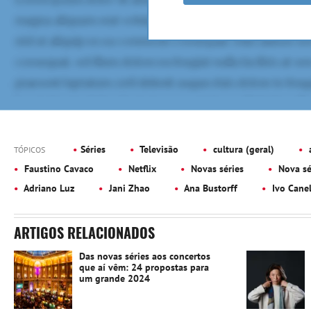
Séries
Televisão
cultura (geral)
a
TÓPICOS
Faustino Cavaco
Netflix
Novas séries
Nova sé
Adriano Luz
Jani Zhao
Ana Bustorff
Ivo Cane
ARTIGOS RELACIONADOS
Das novas séries aos concertos
que aí vêm: 24 propostas para
um grande 2024