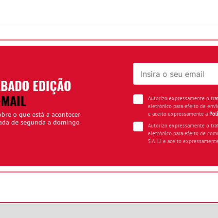
ÁBADO EDIÇÃO
-MAIL
Autorizo expressamente o tr
eletrónico para efeito de envi
obre o que está a acontecer
e aceito expressamente a
Pol
iada de segunda a domingo
Autorizo expressamente o tr
eletrónico para efeito de com
S.A..Li e aceito expressament