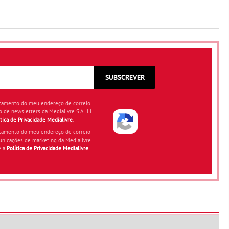
SUBSCREVER
atamento do meu endereço de correio
o de newsletters da Medialivre S.A.. Li
ítica de Privacidade Medialivre
.
atamento do meu endereço de correio
unicações de marketing da Medialivre
e a
Política de Privacidade Medialivre
.