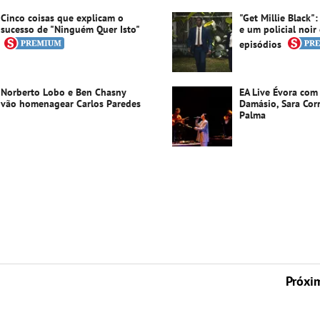
Cinco coisas que explicam o
"Get Millie Black"
sucesso de "Ninguém Quer Isto"
e um policial noir
episódios
Norberto Lobo e Ben Chasny
EA Live Évora com
vão homenagear Carlos Paredes
Damásio, Sara Corr
Palma
Próxi