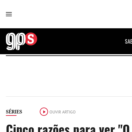
GPS
SA
SÉRIES
OUVIR ARTIGO
Cinco razões para ver "O