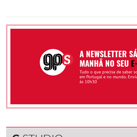
A NEWSLETTER S
MANHÃ NO SEU
E
Tudo o que precisa de saber s
em Portugal e no mundo. Env
às 10h30