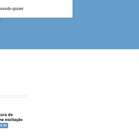
quando quiser
tura de
ma excitação