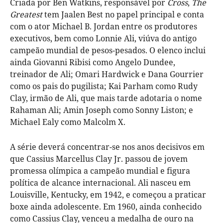
Criada por Ben Watkins, responsável por
Cross
,
The
Greatest
tem Jaalen Best no papel principal e conta
com o ator Michael B. Jordan entre os produtores
executivos, bem como Lonnie Ali, viúva do antigo
campeão mundial de pesos-pesados. O elenco inclui
ainda Giovanni Ribisi como Angelo Dundee,
treinador de Ali; Omari Hardwick e Dana Gourrier
como os pais do pugilista; Kai Parham como Rudy
Clay, irmão de Ali, que mais tarde adotaria o nome
Rahaman Ali; Amin Joseph como Sonny Liston; e
Michael Ealy como Malcolm X.
A série deverá concentrar-se nos anos decisivos em
que Cassius Marcellus Clay Jr. passou de jovem
promessa olímpica a campeão mundial e figura
política de alcance internacional. Ali nasceu em
Louisville, Kentucky, em 1942, e começou a praticar
boxe ainda adolescente. Em 1960, ainda conhecido
como Cassius Clay, venceu a medalha de ouro na