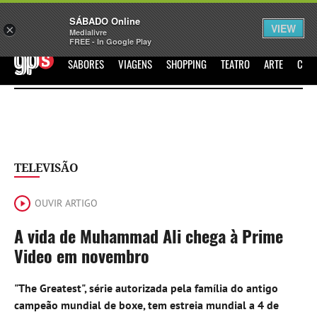
Sábado
SÁBADO Online
Assine
Iniciar Sessão
VIEW
×
Medialivre
FREE - In Google Play
GPS
SABORES
VIAGENS
SHOPPING
TEATRO
ARTE
CIN
TELEVISÃO
OUVIR ARTIGO
A vida de Muhammad Ali chega à Prime
Video em novembro
"The Greatest", série autorizada pela família do antigo
campeão mundial de boxe, tem estreia mundial a 4 de