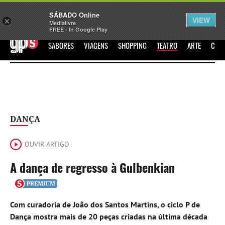
Sábado
SÁBADO Online
Assine
Iniciar Sessão
VIEW
×
Medialivre
FREE - In Google Play
GPS
SABORES
VIAGENS
SHOPPING
TEATRO
ARTE
CIN
DANÇA
OUVIR ARTIGO
A dança de regresso à Gulbenkian
Com curadoria de João dos Santos Martins, o ciclo P de
Dança mostra mais de 20 peças criadas na última década