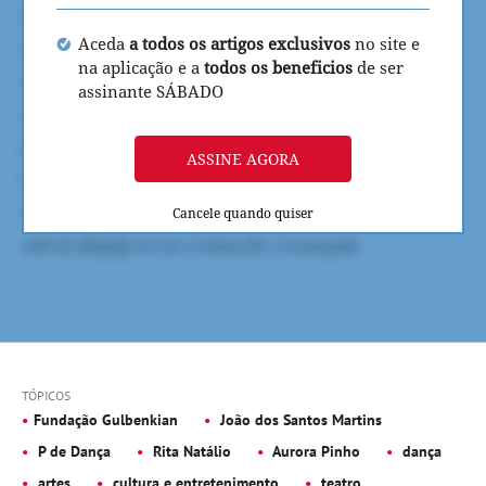
Aceda
a todos os artigos exclusivos
no site e
na aplicação e a
todos os beneficios
de ser
assinante SÁBADO
ASSINE AGORA
Cancele quando quiser
TÓPICOS
Fundação Gulbenkian
João dos Santos Martins
P de Dança
Rita Natálio
Aurora Pinho
dança
artes
cultura e entretenimento
teatro