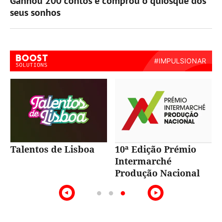
Ganhou 200 contos e comprou o quiosque dos
seus sonhos
A voz do Tejo
Beauty Room