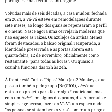
português e das tertúlias anti-regime.
Volvidas mais de seis décadas, a casa mudou: fechada
em 2024, a Vá-Vá esteve em remodelações durante
sete meses, ao longo dos quais se repensaram o perfil
e o menu. Nasce agora uma cervejaria moderna que
não esquece as raízes. Os azulejos da artista Menez
foram destacados, o balcão original recuperado, a
identidade preservada e as portas abrem esta
quarta-feira, 12 de novembro, oficialmente como
restaurante "para todas as horas". Ou quase: a
cozinha funciona das 12h às 24h.
À frente está Carlos "Pipas" Maio (ex-2 Monkeys, que
passou também pelo grupo JNcQUOI),
chef
que
entrou no projeto para fazer algo “tradicional, mas
com um
twist
” em alguns dos pratos, diz. A fórmula é
simples e generosa, fazer da Vá-Vá um espaço onde
"as pessoas se sintam bem a vir só comer um prego e