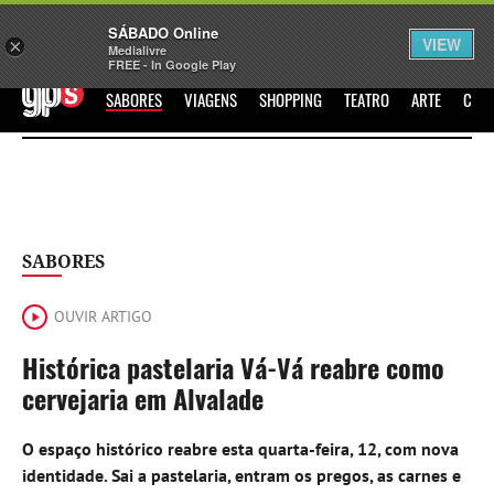
Sábado
SÁBADO Online
Assine
Iniciar Sessão
VIEW
×
Medialivre
FREE - In Google Play
GPS
SABORES
VIAGENS
SHOPPING
TEATRO
ARTE
CIN
SABORES
OUVIR ARTIGO
Histórica pastelaria Vá-Vá reabre como
cervejaria em Alvalade
O espaço histórico reabre esta quarta-feira, 12, com nova
identidade. Sai a pastelaria, entram os pregos, as carnes e