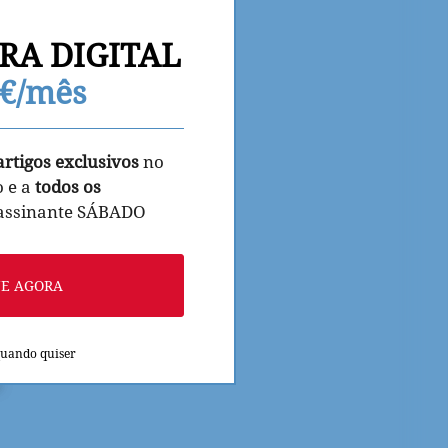
RA DIGITAL
9€/mês
artigos exclusivos
no
o e a
todos os
 assinante SÁBADO
NE AGORA
quando quiser