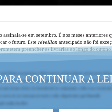
no assinala-se em setembro. É nos meses anteriores q
car o futuro. Este
réveillon
antecipado não foi exce
rometem preencher as livrarias ao longo do outono 
PARA CONTINUAR A LE