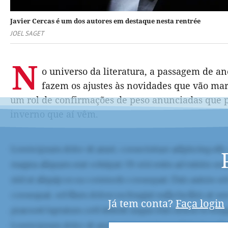
Javier Cercas é um dos autores em destaque nesta rentrée
JOEL SAGET
N
o universo da literatura, a passagem de a
fazem os ajustes às novidades que vão mar
um rol de confirmações de peso anunciadas que p
inverno que aí vêm.
Já tem conta?
Faça login