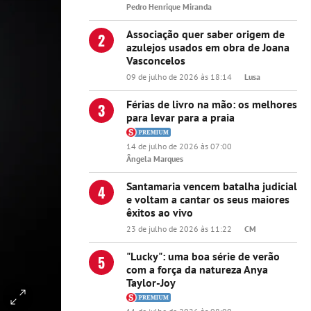
Pedro Henrique Miranda
Associação quer saber origem de
2
azulejos usados em obra de Joana
Vasconcelos
09 de julho de 2026 às 18:14
Lusa
Férias de livro na mão: os melhores
3
para levar para a praia
14 de julho de 2026 às 07:00
Ângela Marques
Santamaria vencem batalha judicial
4
e voltam a cantar os seus maiores
êxitos ao vivo
23 de julho de 2026 às 11:22
CM
"Lucky": uma boa série de verão
5
com a força da natureza Anya
Taylor-Joy