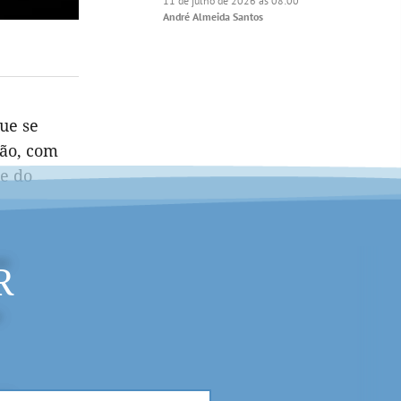
11 de julho de 2026 às 08:00
André Almeida Santos
ue se
ção, com
e do
R