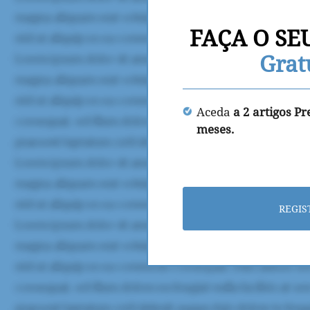
FAÇA O SE
Grat
Aceda
a 2 artigos P
meses.
REGIS