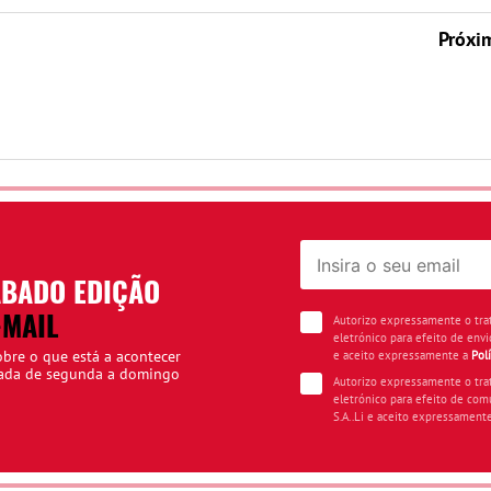
Próxi
ÁBADO EDIÇÃO
-MAIL
Autorizo expressamente o tr
eletrónico para efeito de envi
obre o que está a acontecer
e aceito expressamente a
Pol
iada de segunda a domingo
Autorizo expressamente o tr
eletrónico para efeito de com
S.A..Li e aceito expressament