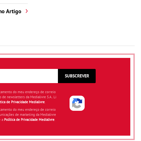
mo Artigo
SUBSCREVER
atamento do meu endereço de correio
o de newsletters da Medialivre S.A.. Li
ítica de Privacidade Medialivre
.
atamento do meu endereço de correio
unicações de marketing da Medialivre
e a
Política de Privacidade Medialivre
.