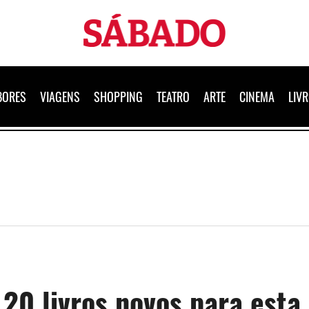
Sábado
BORES
VIAGENS
SHOPPING
TEATRO
ARTE
CINEMA
LIV
 20 livros novos para esta