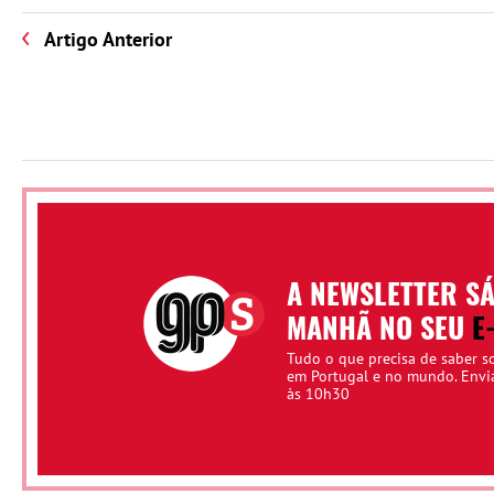
Artigo Anterior
A NEWSLETTER S
MANHÃ NO SEU
E
Tudo o que precisa de saber s
em Portugal e no mundo. Env
às 10h30