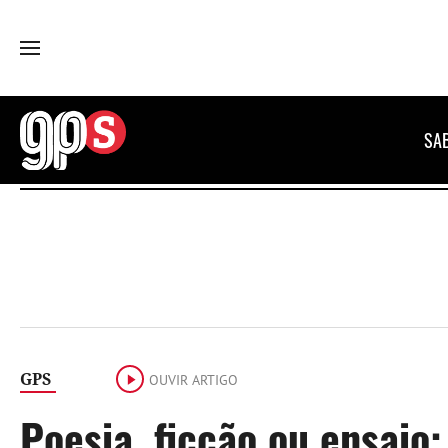
GPS
SA
GPS
OUVIR ARTIGO
Poesia, ficção ou ensaio: