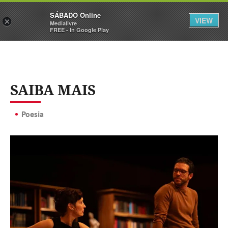
Sábado
SÁBADO Online
Assine
Iniciar Sessão
VIEW
×
Medialivre
FREE - In Google Play
SAIBA MAIS
Poesia