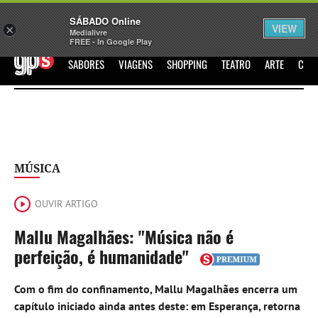
Sábado
SÁBADO Online
Assine
Iniciar Sessão
VIEW
×
Medialivre
FREE - In Google Play
GPS
SABORES
VIAGENS
SHOPPING
TEATRO
ARTE
CIN
MÚSICA
OUVIR ARTIGO
Mallu Magalhães: "Música não é
perfeição, é humanidade"
Com o fim do confinamento, Mallu Magalhães encerra um
capítulo iniciado ainda antes deste: em Esperança, retorna