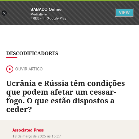
Sábado
SÁBADO Online
Assine
Iniciar Sessão
VIEW
×
Medialivre
FREE - In Google Play
DESCODIFICADORES
OUVIR ARTIGO
Ucrânia e Rússia têm condições
que podem afetar um cessar-
fogo. O que estão dispostos a
ceder?
Associated Press
18 de março de 2025 às 13:27