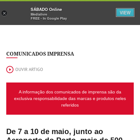
Sábado
SÁBADO Online
Assine
Iniciar Sessão
VIEW
×
Medialivre
FREE - In Google Play
COMUNICADOS IMPRENSA
OUVIR ARTIGO
A informação dos comunicados de imprensa são da
exclusiva responsabilidade das marcas e produtos neles
referidos
De 7 a 10 de maio, junto ao