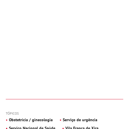
TÓPICOS
Obstetrícia / ginecologia
Serviço de urgência
Serviço Nacional de Saúde
Vila Franca de Xira