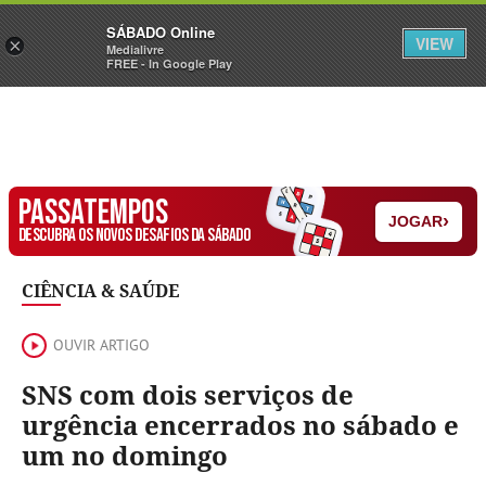
Sábado
SÁBADO Online
Assine
Iniciar Sessão
VIEW
×
Medialivre
FREE - In Google Play
PASSATEMPOS
›
JOGAR
DESCUBRA OS NOVOS DESAFIOS DA SÁBADO
CIÊNCIA & SAÚDE
OUVIR ARTIGO
SNS com dois serviços de
urgência encerrados no sábado e
um no domingo