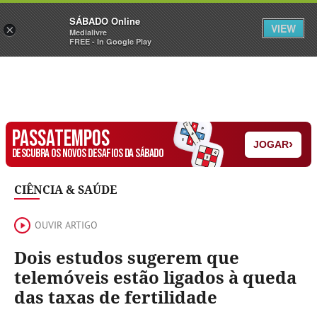
Sábado
SÁBADO Online
Assine
Iniciar Sessão
VIEW
×
Medialivre
FREE - In Google Play
PASSATEMPOS
›
JOGAR
DESCUBRA OS NOVOS DESAFIOS DA SÁBADO
CIÊNCIA & SAÚDE
OUVIR ARTIGO
Dois estudos sugerem que
telemóveis estão ligados à queda
das taxas de fertilidade