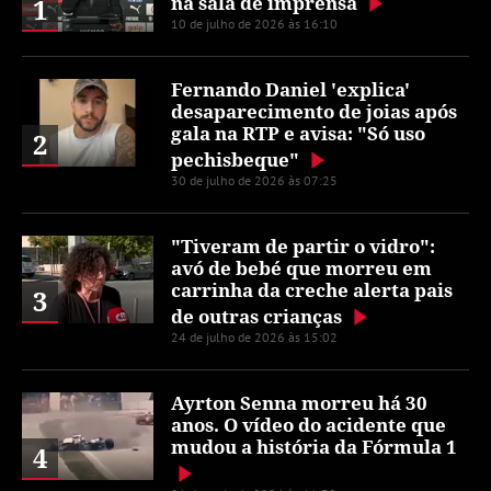
na sala de imprensa
1
10 de julho de 2026 às 16:10
Fernando Daniel 'explica'
desaparecimento de joias após
gala na RTP e avisa: "Só uso
2
pechisbeque"
30 de julho de 2026 às 07:25
"Tiveram de partir o vidro":
avó de bebé que morreu em
carrinha da creche alerta pais
3
de outras crianças
24 de julho de 2026 às 15:02
Ayrton Senna morreu há 30
anos. O vídeo do acidente que
mudou a história da Fórmula 1
4