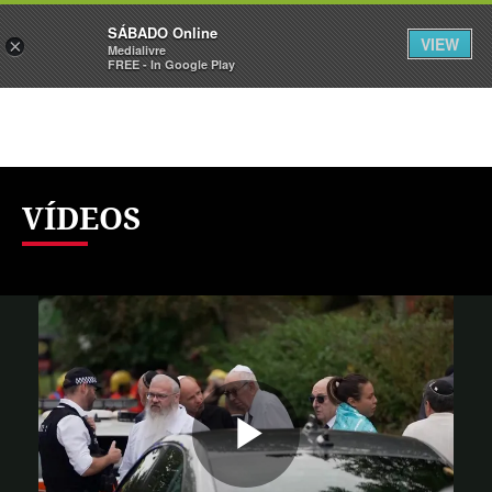
Sábado
SÁBADO Online
Assine
Iniciar Sessão
VIEW
×
Medialivre
FREE - In Google Play
VÍDEOS
Reproduzi