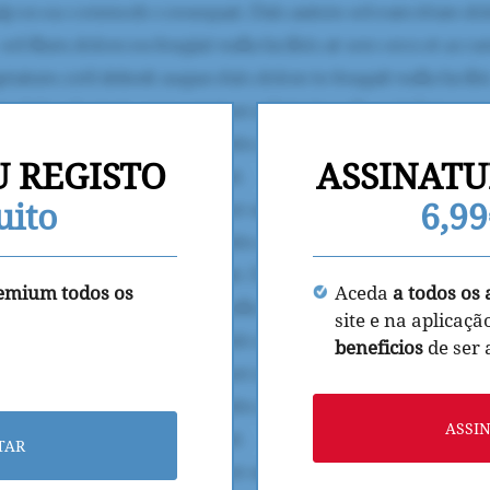
U REGISTO
ASSINATU
uito
6,9
remium todos os
Aceda
a todos os 
site e na aplicaçã
beneficios
de ser
ASSI
TAR