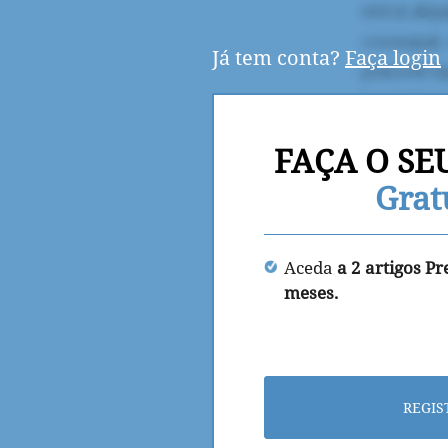
Já tem conta?
Faça login
FAÇA O SE
Grat
Aceda
a 2 artigos P
meses.
REGIS