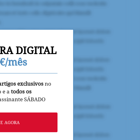
RA DIGITAL
9€/mês
artigos exclusivos
no
o e a
todos os
 assinante SÁBADO
NE AGORA