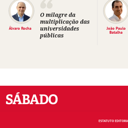
O milagre da
multiplicação das
universidades
Álvaro Rocha
João Paulo
Batalha
públicas
Sábado
ESTATUTO EDITORI