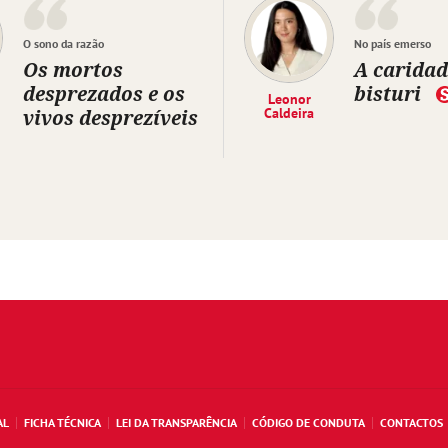
O sono da razão
No país emerso
Os mortos
A caridad
desprezados e os
bisturi
Leonor
vivos desprezíveis
Caldeira
AL
FICHA TÉCNICA
LEI DA TRANSPARÊNCIA
CÓDIGO DE CONDUTA
CONTACTOS