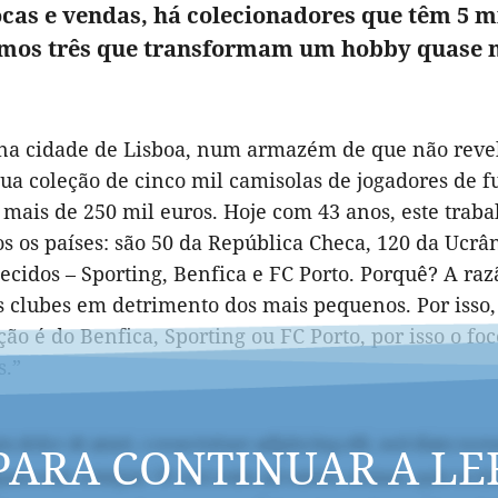
ocas e vendas, há colecionadores que têm 5 m
mos três que transformam um hobby quase 
 na cidade de Lisboa, num armazém de que não revel
ua coleção de cinco mil camisolas de jogadores de f
 mais de 250 mil euros. Hoje com 43 anos, este trab
os os países: são 50 da República Checa, 120 da Ucr
cidos – Sporting, Benfica e FC Porto. Porquê? A raz
s clubes em detrimento dos mais pequenos. Por isso,
ão é do Benfica, Sporting ou FC Porto, por isso o foc
s.”
PARA CONTINUAR A LE