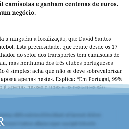
il camisolas e ganham centenas de euros.
num negócio.
a a ninguém a localização, que David Santos
utebol. Esta preciosidade, que reúne desde os 17
alhador do setor dos transportes tem camisolas de
ânia, mas nenhuma dos três clubes portugueses
ão é simples: acha que não se deve sobrevalorizar
 aposta apenas nestes. Explica: “Em Portugal, 99%
o é apenas nesses clubes e os restantes são
R