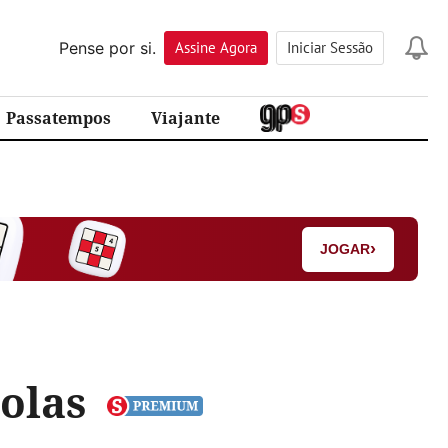
Pense por si.
Assine
Agora
Iniciar Sessão
Passatempos
Viajante
›
JOGAR
solas