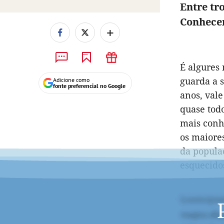
Entre tr
Conhece
+
É algures
guarda a s
Adicione como
fonte preferencial no Google
anos, vale
quase tod
mais conhe
os maiore
da populaç
esquecido