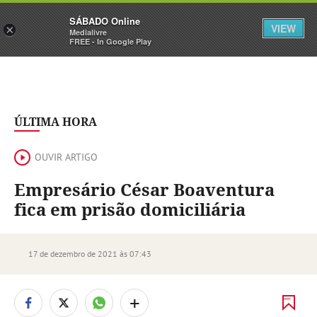
Sábado
SÁBADO Online
Assine
Iniciar Sessão
VIEW
×
Medialivre
FREE - In Google Play
ÚLTIMA HORA
OUVIR ARTIGO
Empresário César Boaventura
fica em prisão domiciliária
17 de dezembro de 2021 às 07:43
+