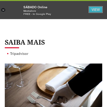
Sábado
SÁBADO Online
Assine
Iniciar Sessão
VIEW
×
Medialivre
FREE - In Google Play
SAIBA MAIS
Tripadvisor