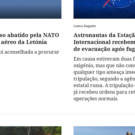
Luana Augusto
so abatido pela NATO
Astronautas da Estaçã
 aéreo da Letónia
Internacional recebe
de evacuação após fug
oi aconselhada a procurar
Em causa estiveram duas f
oxigénio, mas que não con
qualquer tipo ameaça imed
tripulação, segundo a agên
estatal russa. A tripulação
já recebeu ordens para re
operações normais.