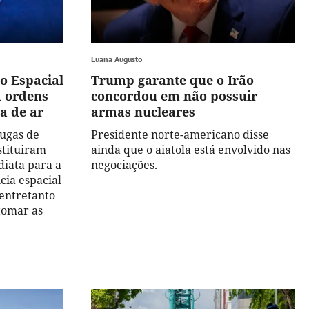
Luana Augusto
o Espacial
Trump garante que o Irão
m ordens
concordou em não possuir
a de ar
armas nucleares
ugas de
Presidente norte-americano disse
stituiram
ainda que o aiatola está envolvido nas
iata para a
negociações.
cia espacial
 entretanto
tomar as