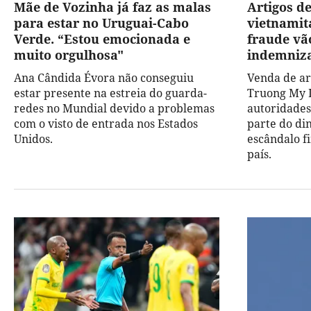
Mãe de Vozinha já faz as malas
Artigos d
para estar no Uruguai-Cabo
vietnamit
Verde. “Estou emocionada e
fraude vão
muito orgulhosa"
indemniza
Ana Cândida Évora não conseguiu
Venda de ar
estar presente na estreia do guarda-
Truong My L
redes no Mundial devido a problemas
autoridades
com o visto de entrada nos Estados
parte do di
Unidos.
escândalo fi
país.