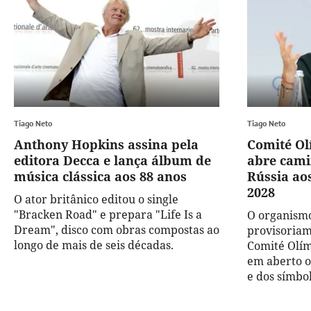
Tiago Neto
Tiago Neto
Anthony Hopkins assina pela
Comité Ol
editora Decca e lança álbum de
abre cami
música clássica aos 88 anos
Rússia ao
2028
O ator britânico editou o single
"Bracken Road" e prepara "Life Is a
O organism
Dream", disco com obras compostas ao
provisoriam
longo de mais de seis décadas.
Comité Olí
em aberto o
e dos símbol