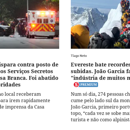
Tiago Neto
para contra posto de
Evereste bate recorde
os Serviços Secretos
subidas. João Garcia f
sa Branca. Foi abatido
"indústria de muitos 
oridades
 no local receberam
Num só dia, 274 pessoas c
para irem rapidamente
cume pelo lado sul da mon
 de imprensa da Casa
João Garcia, primeiro por
topo, “cada vez se sobe m
turista e não como alpinist