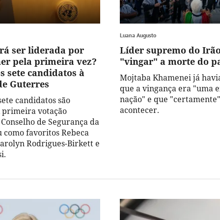
Luana Augusto
á ser liderada por
Líder supremo do Irã
r pela primeira vez?
"vingar" a morte do p
s sete candidatos à
Mojtaba Khamenei já havi
de Guterres
que a vingança era "uma e
nação" e que "certamente"
sete candidatos são
acontecer.
 primeira votação
 Conselho de Segurança da
 como favoritos Rebeca
arolyn Rodrigues-Birkett e
i.