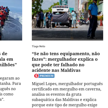
Tiago Neto
s de
“Se não tens equipamento, não
ala em
fazes”: mergulhador explica o
milhões"
que pode ter falhado no
acidente nas Maldivas
hegaram ao
tanha. Para
Miguel Lopes, mergulhador português
tuguês no
certificado em mergulho em caverna,
ais como
analisa os eventos da gruta
a”.
subaquática das Maldivas e explica
porque este tipo de mergulho exige