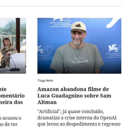
Tiago Neto
nte
Amazon abandona filme de
omentário
Luca Guadagnino sobre Sam
meira dos
Altman
"Artificial", já quase concluído,
dramatiza a crise interna da OpenAI
o acusou o
que levou ao despedimento e regresso
o de ter