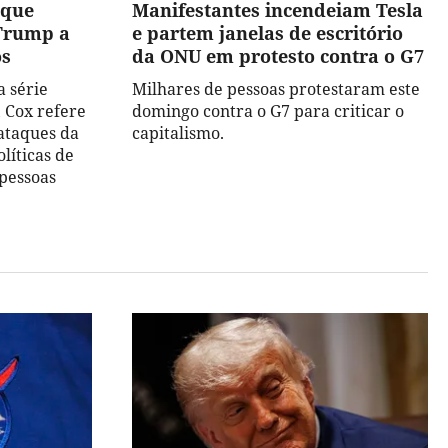
 que
Manifestantes incendeiam Tesla
 Trump a
e partem janelas de escritório
os
da ONU em protesto contra o G7
a série
Milhares de pessoas protestaram este
 Cox refere
domingo contra o G7 para criticar o
ataques da
capitalismo.
líticas de
 pessoas