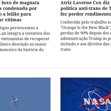
e luxo de magnata
Atriz Laverne Cox diz
a condenada por
política anti-trans de
 a leilão para
fez perder rendiment
r vítimas
Conhecida pelo trabalho n
"Orange Is the New Black",
tigos pertencentes a
perdas de 90% depois dos 
an integra a tentativa das
administração Trump às po
 vietnamitas de recuperar
inclusão e aos direitos das
nheiro desviado no maior
trans.
nanceiro da história do