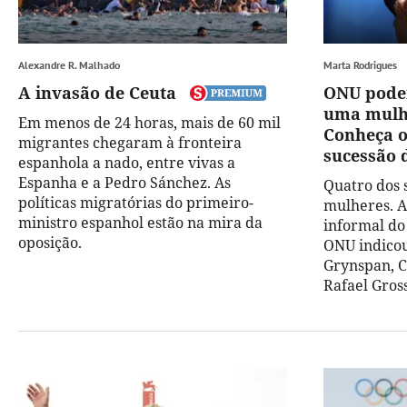
Alexandre R. Malhado
Marta Rodrigues
A invasão de Ceuta
ONU poder
uma mulhe
Em menos de 24 horas, mais de 60 mil
Conheça o
migrantes chegaram à fronteira
sucessão 
espanhola a nado, entre vivas a
Espanha e a Pedro Sánchez. As
Quatro dos 
políticas migratórias do primeiro-
mulheres. A
ministro espanhol estão na mira da
informal do
oposição.
ONU indicou
Grynspan, C
Rafael Gross