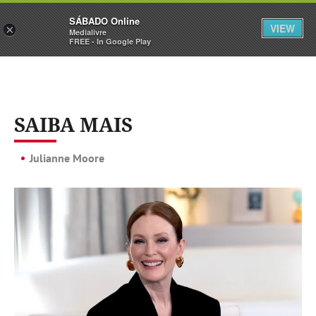
Sábado
SÁBADO Online
Assine
Iniciar Sessão
VIEW
×
Medialivre
FREE - In Google Play
SAIBA MAIS
Julianne Moore