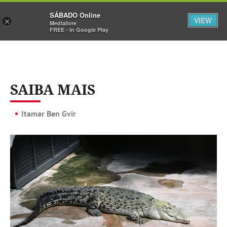
Sábado
SÁBADO Online
Assine
Iniciar Sessão
VIEW
×
Medialivre
FREE - In Google Play
SAIBA MAIS
Itamar Ben Gvir