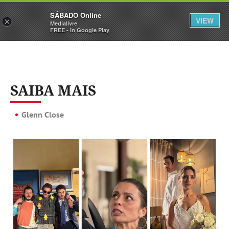
Sábado
SÁBADO Online
Assine
Iniciar Sessão
VIEW
×
Medialivre
FREE - In Google Play
SAIBA MAIS
Glenn Close