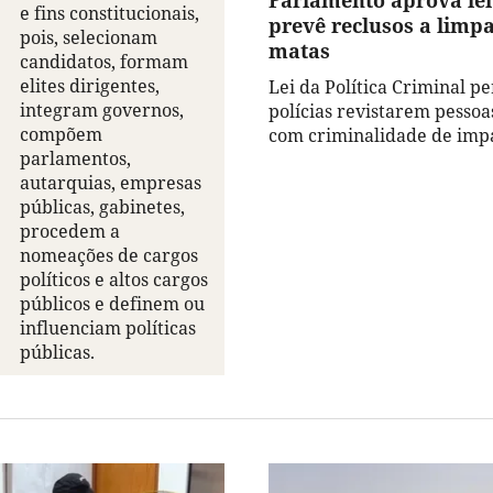
Parlamento aprova lei
e fins constitucionais,
prevê reclusos a lim
pois, selecionam
matas
candidatos, formam
elites dirigentes,
Lei da Política Criminal p
integram governos,
polícias revistarem pesso
compõem
com criminalidade de impa
parlamentos,
autarquias, empresas
públicas, gabinetes,
procedem a
nomeações de cargos
políticos e altos cargos
públicos e definem ou
influenciam políticas
públicas.