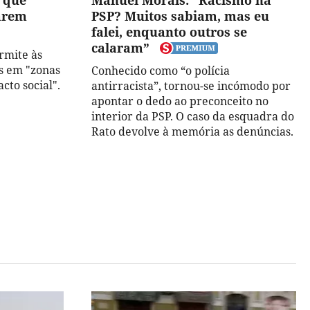
 que
Manuel Morais: “Racismo na
parem
PSP? Muitos sabiam, mas eu
falei, enquanto outros se
calaram”
ermite às
as em "zonas
Conhecido como “o polícia
cto social".
antirracista”, tornou-se incómodo por
apontar o dedo ao preconceito no
interior da PSP. O caso da esquadra do
Rato devolve à memória as denúncias.