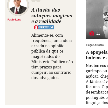
A ilusão das
soluções mágicas
Paulo Lona
e a realidade
11
Alimenta-se, com
frequência, uma ideia
Tiago Carrasco
errada na opinião
pública de que os
A epopeia
magistrados do
baleias e 
Ministério Público não
Nos barcos d
têm prazos para
garimpo ou 
cumprir, ao contrário
açúcar, che
dos advogados.
Atlântico á
fortuna. O 
desembarcar
português e
linguiça do