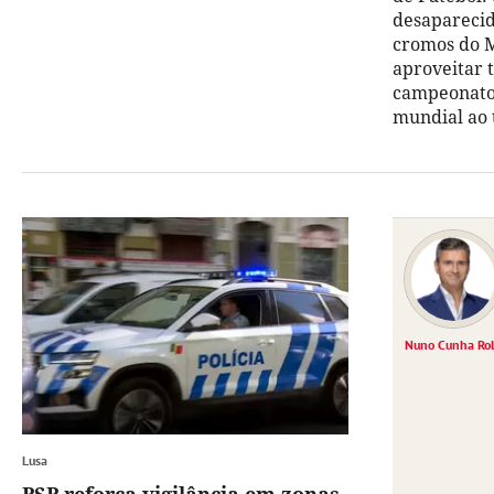
desaparecid
cromos do M
aproveitar 
campeonato 
mundial ao 
Nuno Cunha Ro
Lusa