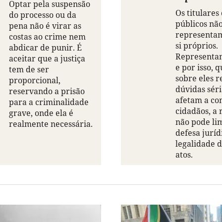
Optar pela suspensão
Os titulares
do processo ou da
públicos nã
pena não é virar as
representa
costas ao crime nem
si próprios.
abdicar de punir. É
Representa
aceitar que a justiça
e por isso, 
tem de ser
sobre eles 
proporcional,
dúvidas sér
reservando a prisão
afetam a co
para a criminalidade
cidadãos, a 
grave, onde ela é
não pode lim
realmente necessária.
defesa juríd
legalidade d
atos.