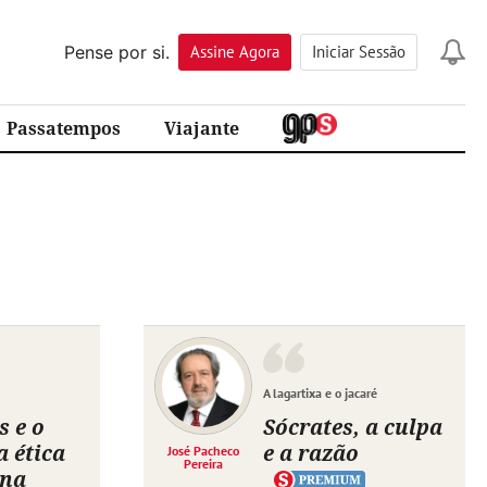
Pense por si.
Assine
Agora
Iniciar Sessão
Passatempos
Viajante
A lagartixa e o jacaré
s e o
Sócrates, a culpa
a ética
e a razão
José Pacheco
Pereira
ana