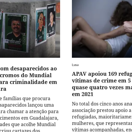
Lusa
com desaparecidos ao
APAV apoiou 169 refu
s cromos do Mundial
vítimas de crime em 5
ara criminalidade em
quase quatro vezes m
ara
em 2021
 famílias que procura
No total dos cinco anos ana
saparecidos lançou uma
associação prestou apoio a
para chamar a atenção para
refugiadas, maioritariame
cimentos em Guadalajara,
mulheres, que representa
ades que acolhe Mundial
vítimas acompanhadas, en
criou cartazes dos