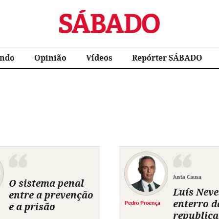
Sábado
ndo
Opinião
Vídeos
Repórter SÁBADO
Justa Causa
O sistema penal
Luís Neve
entre a prevenção
enterro d
Pedro Proença
e a prisão
republic