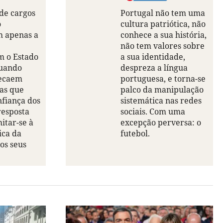
 de cargos
Portugal não tem uma
o
cultura patriótica, não
m apenas a
conhece a sua história,
não tem valores sobre
m o Estado
a sua identidade,
quando
despreza a língua
recaem
portuguesa, e torna-se
ias que
palco da manipulação
nfiança dos
sistemática nas redes
resposta
sociais. Com uma
itar-se à
excepção perversa: o
ica da
futebol.
os seus