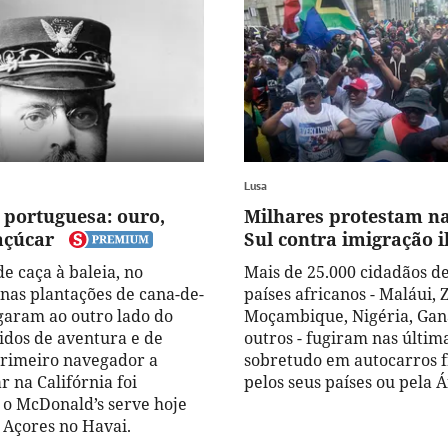
Lusa
 portuguesa: ouro,
Milhares protestam na
açúcar
Sul contra imigração i
e caça à baleia, no
Mais de 25.000 cidadãos de
nas plantações de cana-de-
países africanos - Maláui,
garam ao outro lado do
Moçambique, Nigéria, Gan
vidos de aventura e de
outros - fugiram nas últim
primeiro navegador a
sobretudo em autocarros f
 na Califórnia foi
pelos seus países ou pela Á
 o McDonald’s serve hoje
s Açores no Havai.