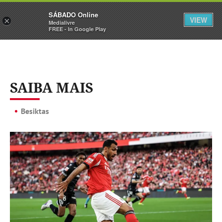
Sábado
SÁBADO Online
Assine
Iniciar Sessão
VIEW
×
Medialivre
FREE - In Google Play
SAIBA MAIS
Besiktas