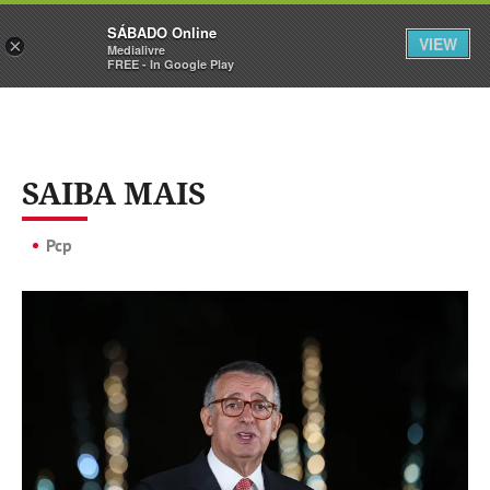
Sábado
SÁBADO Online
Assine
Iniciar Sessão
VIEW
×
Medialivre
FREE - In Google Play
SAIBA MAIS
Pcp