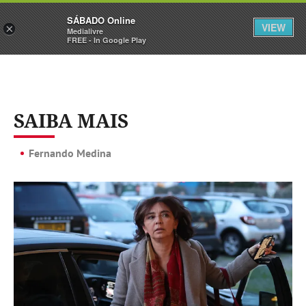
Sábado
SÁBADO Online
Assine
Iniciar Sessão
VIEW
×
Medialivre
FREE - In Google Play
SAIBA MAIS
Fernando Medina