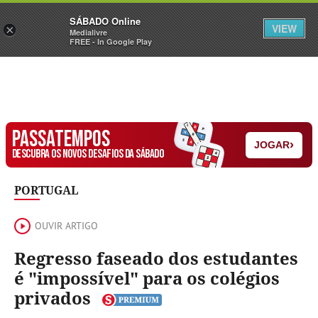
Sábado
SÁBADO Online
Assine
Iniciar Sessão
VIEW
×
Medialivre
FREE - In Google Play
PASSATEMPOS
›
JOGAR
DESCUBRA OS NOVOS DESAFIOS DA SÁBADO
PORTUGAL
OUVIR ARTIGO
Regresso faseado dos estudantes
é "impossível" para os colégios
privados