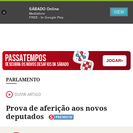
Sábado
SÁBADO Online
Assine
Iniciar Sessão
VIEW
×
Medialivre
FREE - In Google Play
PASSATEMPOS
›
JOGAR
DESCUBRA OS NOVOS DESAFIOS DA SÁBADO
PARLAMENTO
OUVIR ARTIGO
Prova de aferição aos novos
deputados