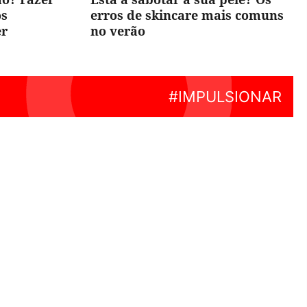
os
erros de skincare mais comuns
er
no verão