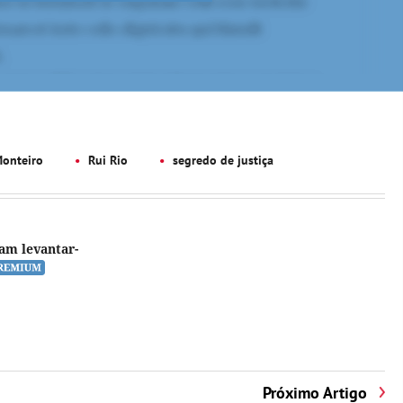
onteiro
Rui Rio
segredo de justiça
am levantar-
Próximo Artigo