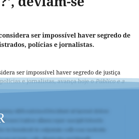
a?', deviam-se
considera ser impossível haver segredo de
trados, polícias e jornalistas.
idera ser impossível haver segredo de justiça
olícias e jornalistas, avança hoje o
Público e a
R