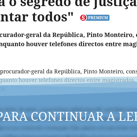
a o segredo de justiç
antar todos"
curador-geral da República, Pinto Monteiro, 
enquanto houver telefones directos entre magis
-procurador-geral da República, Pinto Monteiro, cons
uanto houver telefones directos entre magistrados, p
ça.
PARA CONTINUAR A LE