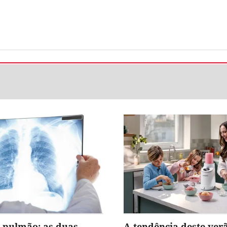
 pulmão: as duas
A tendência deste ver