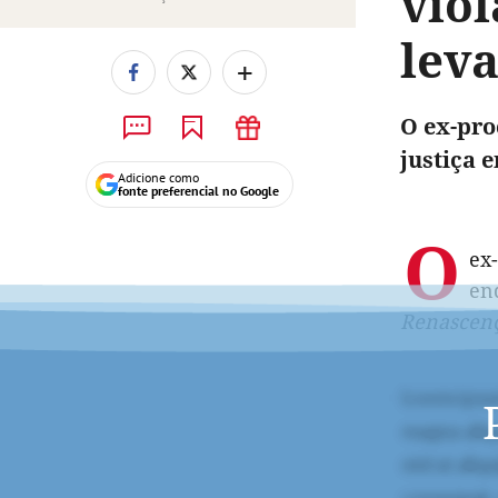
viol
lev
+
O ex-pro
justiça 
Adicione como
fonte preferencial no Google
O
ex
enq
Renascen