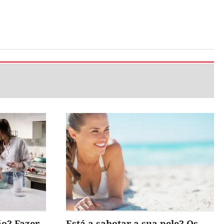
ão? Fazer
Está a sabotar a sua pele? Os