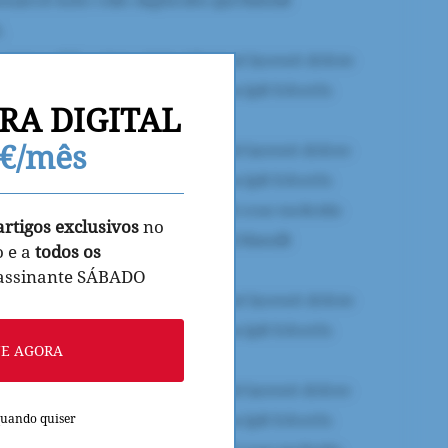
RA DIGITAL
9€/mês
artigos exclusivos
no
o e a
todos os
 assinante SÁBADO
NE AGORA
quando quiser