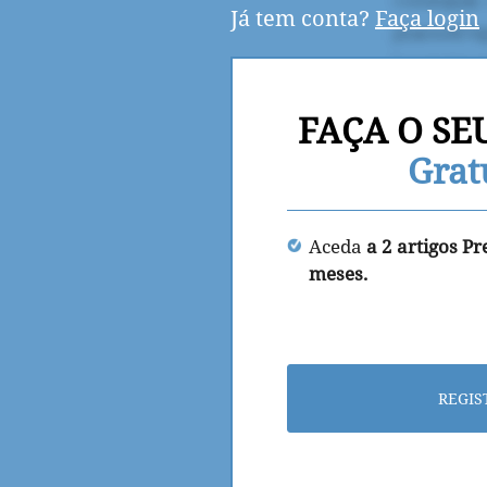
Já tem conta?
Faça login
FAÇA O SE
Grat
Aceda
a 2 artigos P
meses.
REGIS