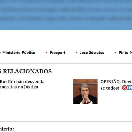
Ministério Público
Freeport
José Sócrates
Pinto M
S RELACIONADOS
 Rui Rio não desvenda
OPINIÃO: Devi
oncretas na Justiça
se todos!
nterior