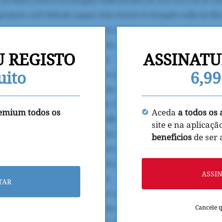
U REGISTO
ASSINATU
uito
6,9
remium todos os
Aceda
a todos os 
site e na aplicaçã
beneficios
de ser
ASSI
TAR
Cancele 