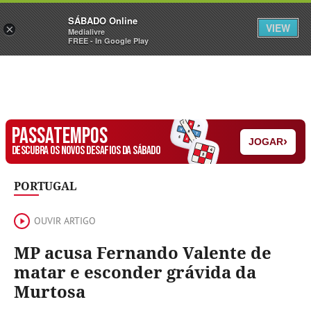
Sábado
SÁBADO Online
Assine
Iniciar Sessão
VIEW
×
Medialivre
FREE - In Google Play
PASSATEMPOS
›
JOGAR
DESCUBRA OS NOVOS DESAFIOS DA SÁBADO
PORTUGAL
OUVIR ARTIGO
MP acusa Fernando Valente de
matar e esconder grávida da
Murtosa