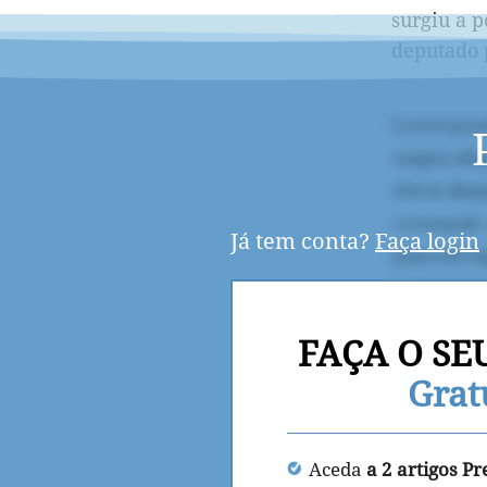
surgiu a 
deputado p
Já tem conta?
Faça login
FAÇA O SE
Grat
Aceda
a 2 artigos P