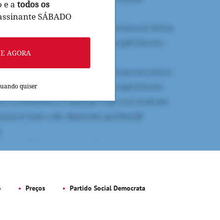
o e a
todos os
 assinante SÁBADO
NE AGORA
quando quiser
o
Preços
Partido Social Democrata