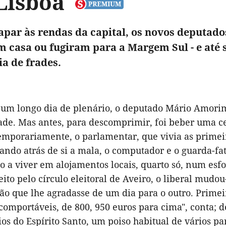
Lisboa
apar às rendas da capital, os novos deputado
m casa ou fugiram para a Margem Sul - e até
ia de frades.
 um longo dia de plenário, o deputado Mário Amorim 
de. Mas antes, para descomprimir, foi beber uma ce
emporariamente, o parlamentar, que vivia as prime
vando atrás de si a mala, o computador e o guarda-fa
 a viver em alojamentos locais, quarto só, num esfo
leito pelo círculo eleitoral de Aveiro, o liberal mud
ão que lhe agradasse de um dia para o outro. Primei
comportáveis, de 800, 950 euros para cima", conta; d
ios do Espírito Santo, um poiso habitual de vários