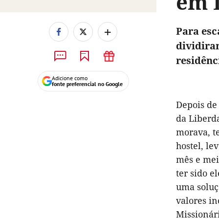
em 
+
Para esc
dividira
residênc
Adicione como
fonte preferencial no Google
Depois de
da Liberda
morava, t
hostel, le
mês e meio
ter sido e
uma soluç
valores in
Missionár