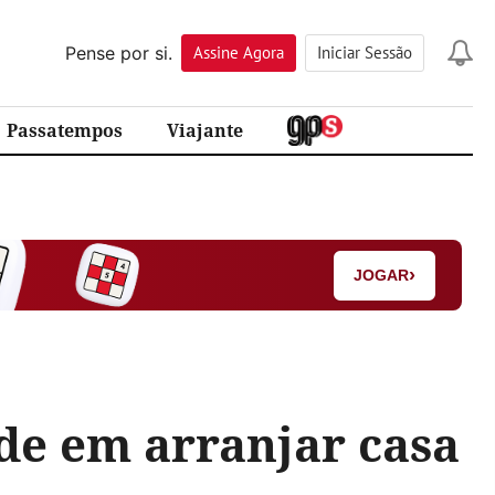
Pense por si.
Assine
Agora
Iniciar Sessão
Passatempos
Viajante
›
JOGAR
de em arranjar casa