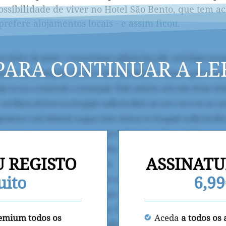
possibilidade de viver no Hotel São Bento, que tem 
refere alojamentos locais - e assim ficou.
PARA CONTINUAR A LE
U REGISTO
ASSINATU
uito
6,9
remium todos os
Aceda
a todos os 