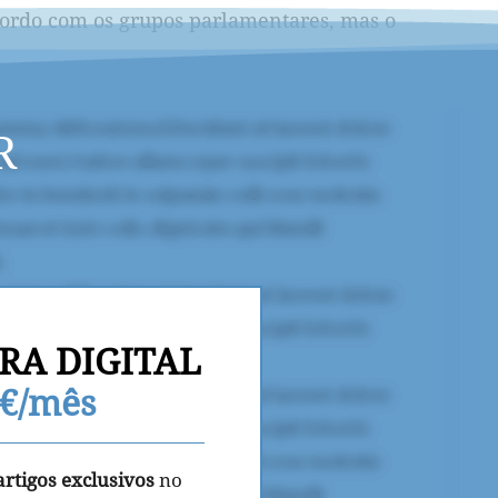
acordo com os grupos parlamentares, mas o
R
RA DIGITAL
9€/mês
artigos exclusivos
no